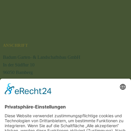
ANSCHRIFT
Badum Garten- & Landschaftsbau GmbH
In der Südflur 10
96050 Bamberg
Tel.: +49 (0) 951 170 55
Fax: +49 (0) 951 121 17
E-Mail: info@badum-galabau.de
NAVIGATION